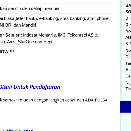
BA
kan sendiri oleh setiap member.
SO
Di
nai biasa(teller bank), e-banking, sms banking, atm, phone
Dir
NI BRI dan Mandiri
No
or Seluler
: Indosat Mentari & IM3, Telkomsel AS &
AH
eria, Axis, StarOne dan Hepi
NI
No
OW !!!
De
Ta
Al
De
Ng
 Disini Untuk Pendaftaran
Ti
i semakin mudah dengan langkah cepat dari ADA PULSA.