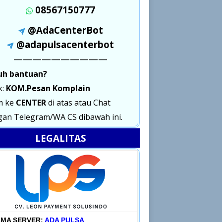
08567150777
@AdaCenterBot
@adapulsacenterbot
——————————
uh bantuan?
k:
KOM.Pesan Komplain
m ke
CENTER
di atas atau Chat
an Telegram/WA CS dibawah ini.
LEGALITAS
MA SERVER:
ADA PULSA