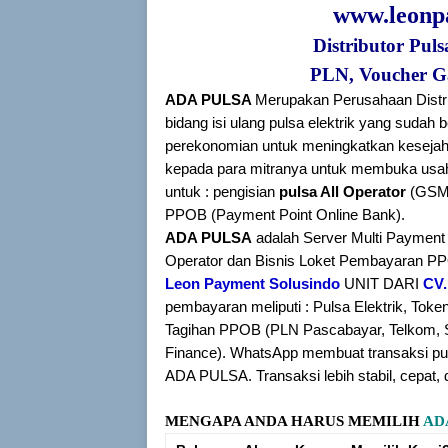
www.leonp
Distributor Pul
PLN, Voucher G
ADA PULSA
Merupakan Perusahaan Distr
bidang isi ulang pulsa elektrik yang sud
perekonomian untuk meningkatkan keseja
kepada para mitranya untuk membuka usah
untuk : pengisian
pulsa All Operator
(GSM
PPOB (Payment Point Online Bank).
ADA PULSA
adalah Server Multi Payment 
Operator dan Bisnis Loket Pembayaran P
Leon Payment Solusindo
UNIT DARI
CV
pembayaran meliputi : Pulsa Elektrik, To
Tagihan PPOB (PLN Pascabayar, Telkom, S
Finance). WhatsApp membuat transaksi pu
ADA PULSA. Transaksi lebih stabil, cepat, 
MENGAPA ANDA HARUS MEMILIH
AD