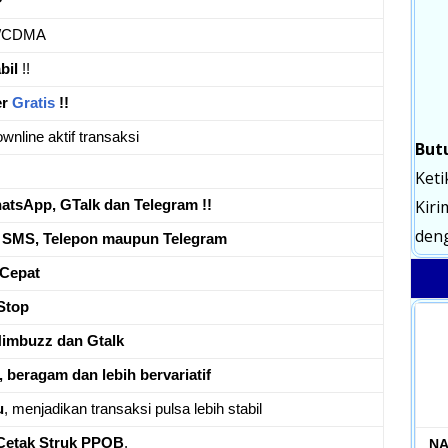
?
/CDMA
bil
!!
er
Gratis
!!
wnline aktif transaksi
But
Keti
Kiri
tsApp, GTalk dan Telegram !!
deng
a
SMS, Telepon maupun Telegram
Cepat
Stop
Nimbuzz dan Gtalk
, beragam dan lebih bervariatif
u
, menjadikan transaksi pulsa lebih stabil
Cetak Struk PPOB
.
NA