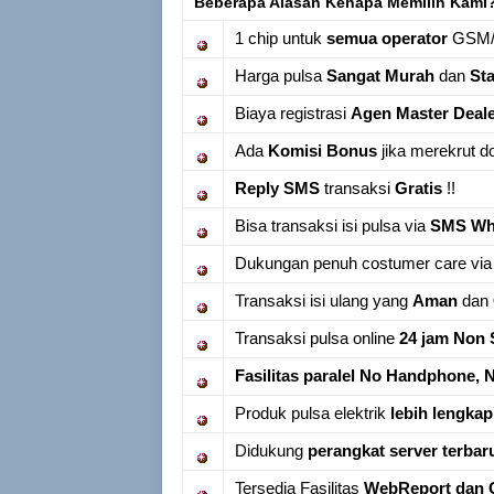
Beberapa Alasan Kenapa Memilih Kami
1 chip untuk
semua operator
GSM
Harga pulsa
Sangat Murah
dan
Sta
Biaya registrasi
Agen Master Deal
Ada
Komisi Bonus
jika merekrut do
Reply SMS
transaksi
Gratis
!!
Bisa transaksi isi pulsa via
SMS Wha
Dukungan penuh costumer care vi
Transaksi isi ulang yang
Aman
dan
Transaksi pulsa online
24 jam Non 
Fasilitas paralel No Handphone, 
Produk pulsa elektrik
lebih lengkap
Didukung
perangkat server terbar
Tersedia Fasilitas
WebReport dan 