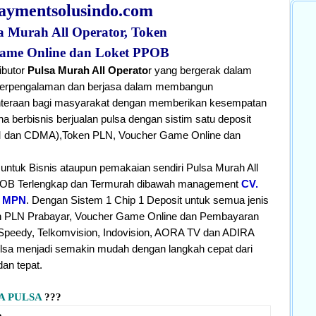
aymentsolusindo.com
sa Murah All Operator, Token
ame Online dan Loket PPOB
ibutor
Pulsa Murah All Operato
r yang bergerak dalam
ah berpengalaman dan berjasa dalam membangun
hteraan bagi masyarakat dengan memberikan kesempatan
a berbisnis berjualan
pulsa dengan sistim satu deposit
 dan CDMA),
Token PLN, Voucher Game Online dan
untuk Bisnis ataupun pemakaian sendiri Pulsa Murah All
POB Terlengkap dan Termurah dibawah management
CV.
. MPN
. Dengan Sistem 1 Chip 1 Deposit untuk semua jenis
ken PLN Prabayar, Voucher Game Online dan Pembayaran
peedy, Telkomvision, Indovision, AORA TV dan ADIRA
lsa menjadi semakin mudah dengan langkah cepat dari
dan tepat.
A PULSA
???