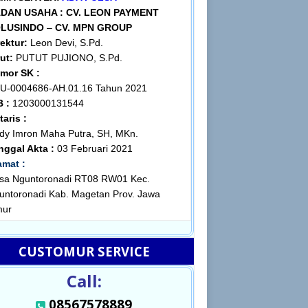
DAN USAHA :
CV. LEON PAYMENT
LUSINDO
–
CV. MPN GROUP
rektur:
Leon Devi, S.Pd.
ut:
PUTUT PUJIONO, S.Pd.
mor SK :
U-0004686-AH.01.16 Tahun 2021
B :
1203000131544
taris :
dy Imron Maha Putra, SH, MKn.
nggal Akta :
03 Februari 2021
amat :
sa Nguntoronadi RT08 RW01 Kec.
untoronadi Kab. Magetan Prov. Jawa
mur
CUSTOMUR SERVICE
Call:
08567578889