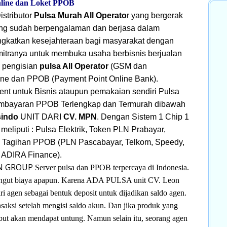
line dan Loket PPOB
stributor
Pulsa Murah All Operato
r yang bergerak
 yang sudah berpengalaman dan berjasa dalam
katkan kesejahteraan bagi masyarakat dengan
tranya untuk membuka usaha berbisnis berjualan
: pengisian
pulsa All Operator
(GSM dan
ne dan PPOB (Payment Point Online Bank).
ent untuk Bisnis ataupun pemakaian sendiri Pulsa
Pembayaran PPOB Terlengkap dan Termurah dibawah
sindo
UNIT DARI
CV. MPN
. Dengan Sistem 1 Chip 1
eliputi : Pulsa Elektrik, Token PLN Prabayar,
 Tagihan PPOB (PLN Pascabayar, Telkom, Speedy,
 ADIRA Finance).
MPN GROUP
Server pulsa dan PPOB terpercaya di Indonesia.
ipungut biaya apapun. Karena ADA PULSA unit CV. Leon
 agen sebagai bentuk deposit untuk dijadikan saldo agen.
saksi setelah mengisi saldo akun. Dan jika produk yang
rsebut akan mendapat untung. Namun selain itu, seorang agen