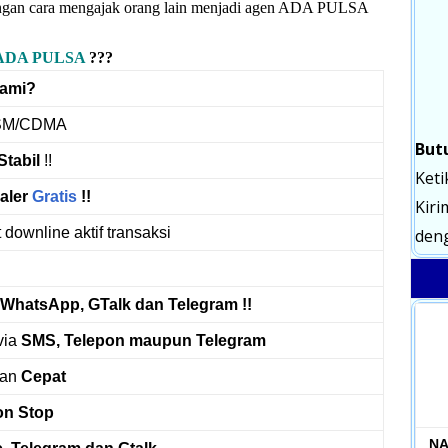
dengan cara mengajak orang lain menjadi agen ADA PULSA
ADA PULSA
???
Kami?
M/CDMA
But
Stabil
!!
Keti
aler
Gratis
!!
Kiri
 downline aktif transaksi
deng
WhatsApp, GTalk dan Telegram !!
via
SMS, Telepon maupun Telegram
an
Cepat
on Stop
NA