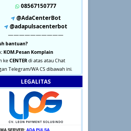
08567150777
@AdaCenterBot
@adapulsacenterbot
——————————
uh bantuan?
k:
KOM.Pesan Komplain
m ke
CENTER
di atas atau Chat
an Telegram/WA CS dibawah ini.
LEGALITAS
MA SERVER:
ADA PULSA