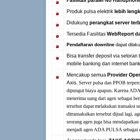
Fasilitas paralel No Handphon
Produk pulsa elektrik
lebih leng
Didukung
perangkat server ter
Tersedia Fasilitas
WebReport da
Pendaftaran downline
dapat dilaku
Bisa transfer deposit via setoran 
mobile banking dan internet ban
Mencakup semua
Provider Oper
Axis.
Server pulsa dan PPOB terperc
dipungut biaya apapun. Karena AD
menerima uang dari agen sebagai ben
tersebut dapat melakukan transaksi s
ditransaksikan tersebut dijual lagi, 
seorang agen juga bisa mendapatkan 
menjadi agen ADA PULSA sebagai 