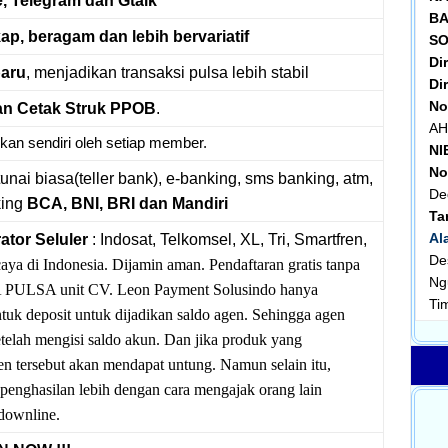
e, Telegram dan Gtalk
BA
kap, beragam dan lebih bervariatif
SO
Di
baru
, menjadikan transaksi pulsa lebih stabil
Dir
No
n Cetak Struk PPOB
.
AH
kan sendiri oleh setiap member.
NI
No
tunai biasa(teller bank), e-banking, sms banking, atm,
De
king
BCA, BNI, BRI dan Mandiri
Ta
Al
ator Seluler
: Indosat, Telkomsel, XL, Tri, Smartfren,
De
aya di Indonesia. Dijamin aman. Pendaftaran gratis tanpa
Ng
A PULSA unit CV. Leon Payment Solusindo hanya
Ti
tuk deposit untuk dijadikan saldo agen. Sehingga agen
etelah mengisi saldo akun. Dan jika produk yang
agen tersebut akan mendapat untung. Namun selain itu,
penghasilan lebih dengan cara mengajak orang lain
downline.