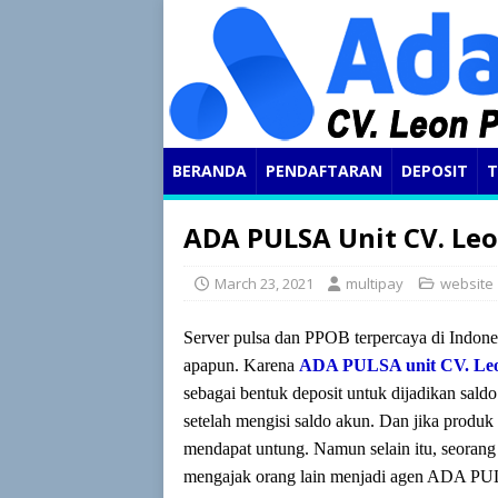
BERANDA
PENDAFTARAN
DEPOSIT
T
ADA PULSA Unit CV. Le
March 23, 2021
multipay
website
Server pulsa dan PPOB terpercaya di Indones
apapun. Karena
ADA PULSA unit CV. Leo
sebagai bentuk deposit untuk dijadikan sald
setelah mengisi saldo akun. Dan jika produk y
mendapat untung. Namun selain itu, seorang
mengajak orang lain menjadi agen ADA PU