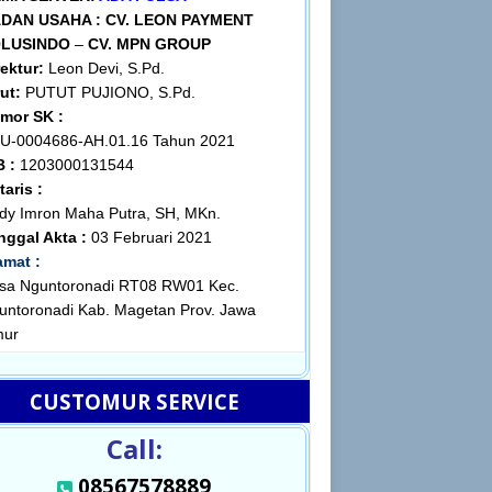
DAN USAHA :
CV. LEON PAYMENT
LUSINDO
–
CV. MPN GROUP
rektur:
Leon Devi, S.Pd.
ut:
PUTUT PUJIONO, S.Pd.
mor SK :
U-0004686-AH.01.16 Tahun 2021
B :
1203000131544
taris :
dy Imron Maha Putra, SH, MKn.
nggal Akta :
03 Februari 2021
amat :
sa Nguntoronadi RT08 RW01 Kec.
untoronadi Kab. Magetan Prov. Jawa
mur
CUSTOMUR SERVICE
Call:
08567578889