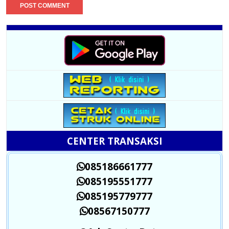
CENTER TRANSAKSI
085186661777
085195551777
085195779777
08567150777