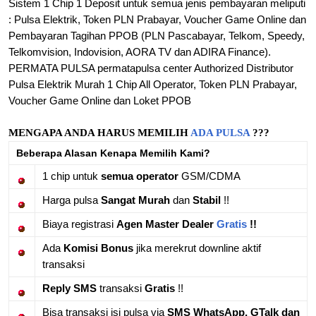
Sistem 1 Chip 1 Deposit untuk semua jenis pembayaran meliputi
: Pulsa Elektrik, Token PLN Prabayar, Voucher Game Online dan
Pembayaran Tagihan PPOB (PLN Pascabayar, Telkom, Speedy,
Telkomvision, Indovision, AORA TV dan ADIRA Finance).
PERMATA PULSA permatapulsa center Authorized Distributor
Pulsa Elektrik Murah 1 Chip All Operator, Token PLN Prabayar,
Voucher Game Online dan Loket PPOB
MENGAPA ANDA HARUS MEMILIH
ADA PULSA
???
Beberapa Alasan Kenapa Memilih Kami?
1 chip untuk
semua operator
GSM/CDMA
Harga pulsa
Sangat Murah
dan
Stabil
!!
Biaya registrasi
Agen Master Dealer
Gratis
!!
Ada
Komisi Bonus
jika merekrut downline aktif
transaksi
Reply SMS
transaksi
Gratis
!!
Bisa transaksi isi pulsa via
SMS WhatsApp, GTalk dan