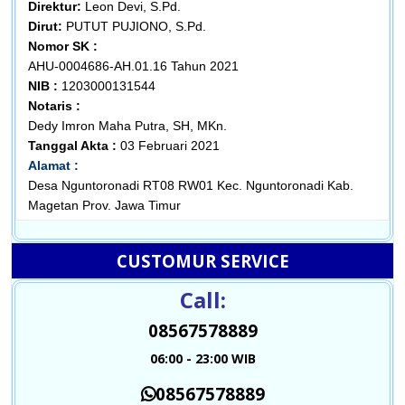
Direktur:
Leon Devi, S.Pd.
Dirut:
PUTUT PUJIONO, S.Pd.
Nomor SK :
AHU-0004686-AH.01.16 Tahun 2021
NIB :
1203000131544
Notaris :
Dedy Imron Maha Putra, SH, MKn.
Tanggal Akta :
03 Februari 2021
Alamat :
Desa Nguntoronadi RT08 RW01 Kec. Nguntoronadi Kab.
Magetan Prov. Jawa Timur
CUSTOMUR SERVICE
Call:
08567578889
06:00 - 23:00 WIB
08567578889